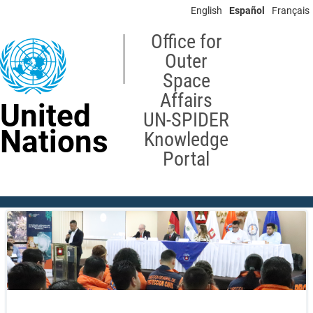
Skip
English
Español
Français
to
main
Office for
content
Outer
Space
Affairs
United
UN-SPIDER
Nations
Knowledge
Portal