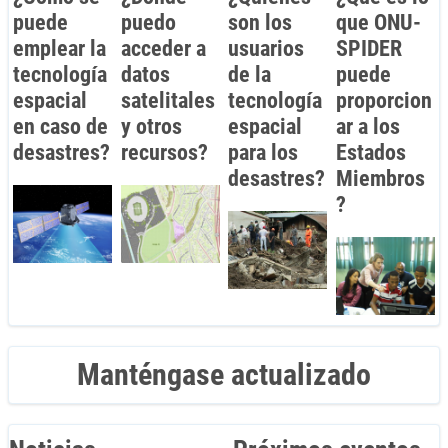
puede
puedo
son los
que ONU-
emplear la
acceder a
usuarios
SPIDER
tecnología
datos
de la
puede
espacial
satelitales
tecnología
proporcion
en caso de
y otros
espacial
ar a los
desastres?
recursos?
para los
Estados
desastres?
Miembros
?
Manténgase actualizado