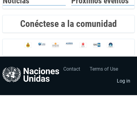
Noticias
Próximos eventos
Conéctese a la comunidad
Contact
Terms of Use
User
Footer
account
menu
Log in
menu