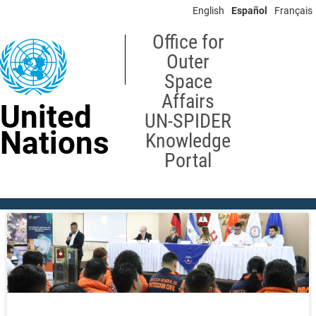
Skip
English
Español
Français
to
main
Office for
content
Outer
Space
Affairs
United
UN-SPIDER
Nations
Knowledge
Portal