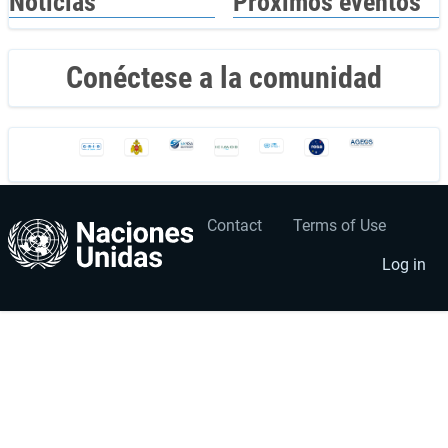
Noticias
Próximos eventos
Conéctese a la comunidad
Contact
Terms of Use
User
Footer
account
menu
Log in
menu