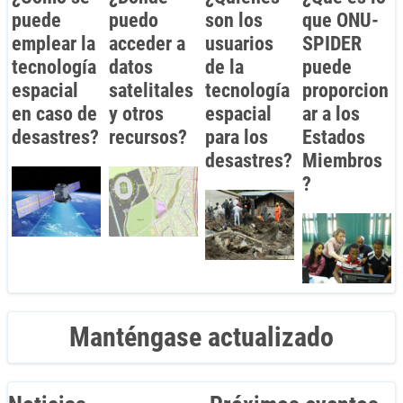
puede
puedo
son los
que ONU-
emplear la
acceder a
usuarios
SPIDER
tecnología
datos
de la
puede
espacial
satelitales
tecnología
proporcion
en caso de
y otros
espacial
ar a los
desastres?
recursos?
para los
Estados
desastres?
Miembros
?
Manténgase actualizado