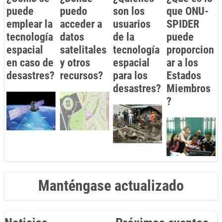
puede
puedo
son los
que ONU-
emplear la
acceder a
usuarios
SPIDER
tecnología
datos
de la
puede
espacial
satelitales
tecnología
proporcion
en caso de
y otros
espacial
ar a los
desastres?
recursos?
para los
Estados
desastres?
Miembros
?
Manténgase actualizado