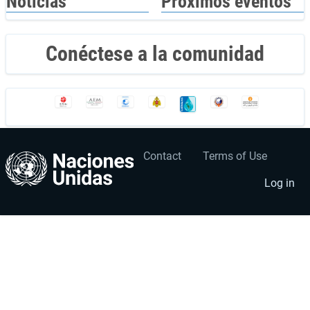
Noticias
Próximos eventos
Conéctese a la comunidad
Contact
Terms of Use
User
Footer
account
menu
Log in
menu