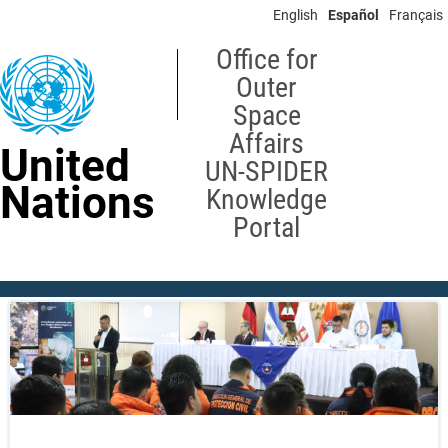
Skip
English
Español
Français
to
main
Office for
content
Outer
Space
Affairs
United
UN-SPIDER
Nations
Knowledge
Portal