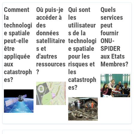
Comment
Où puis-je
Qui sont
Quels
la
accéder à
les
services
technologi
des
utilisateur
peut
e spatiale
données
s de la
fournir
peut-elle
satellitaire
technologi
ONU-
être
s et
e spatiale
SPIDER
appliquée
d'autres
pour les
aux Etats
aux
ressources
risques et
Membres?
catastroph
?
les
es?
catastroph
es?