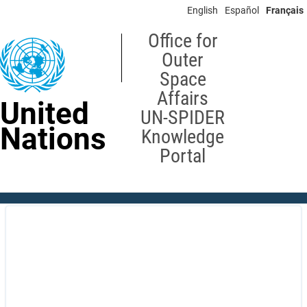
Skip
English
Español
Français
to
main
Office for
content
Outer
Space
Affairs
United
UN-SPIDER
Nations
Knowledge
Portal