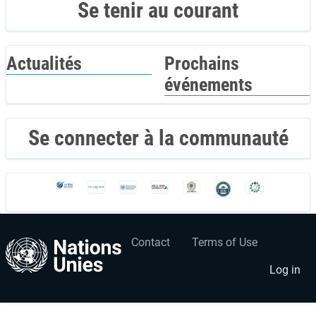
Se tenir au courant
Actualités
Prochains
événements
Se connecter à la communauté
Contact
Terms of Use
User
Footer
account
menu
Log in
menu