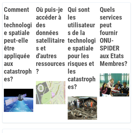
Comment
Où puis-je
Qui sont
Quels
la
accéder à
les
services
technologi
des
utilisateur
peut
e spatiale
données
s de la
fournir
peut-elle
satellitaire
technologi
ONU-
être
s et
e spatiale
SPIDER
appliquée
d'autres
pour les
aux Etats
aux
ressources
risques et
Membres?
catastroph
?
les
es?
catastroph
es?