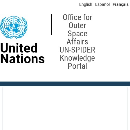
Skip
English
Español
Français
to
main
Office for
content
Outer
Space
Affairs
United
UN-SPIDER
Nations
Knowledge
Portal