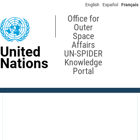
Skip
English
Español
Français
to
main
Office for
content
Outer
Space
Affairs
United
UN-SPIDER
Nations
Knowledge
Portal