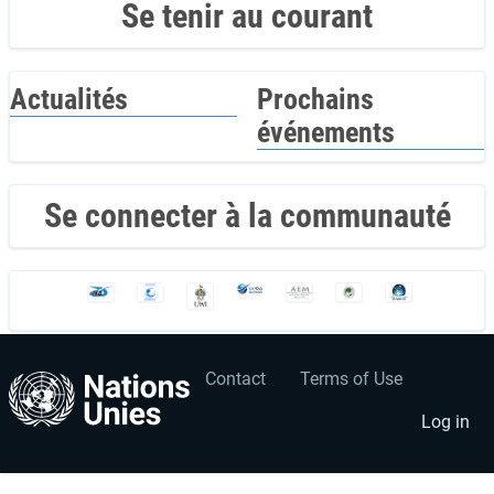
Se tenir au courant
Actualités
Prochains
événements
Se connecter à la communauté
Contact
Terms of Use
User
Footer
account
menu
Log in
menu