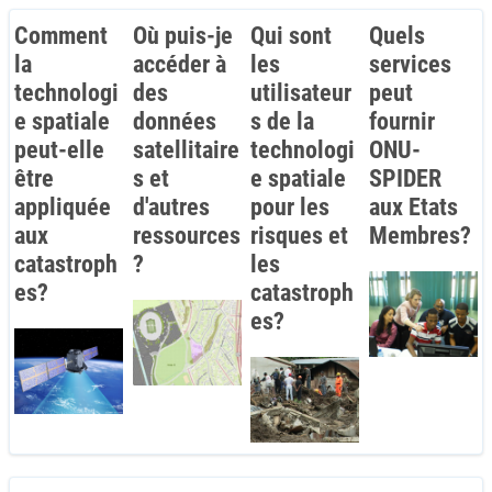
Comment
Où puis-je
Qui sont
Quels
la
accéder à
les
services
technologi
des
utilisateur
peut
e spatiale
données
s de la
fournir
peut-elle
satellitaire
technologi
ONU-
être
s et
e spatiale
SPIDER
appliquée
d'autres
pour les
aux Etats
aux
ressources
risques et
Membres?
catastroph
?
les
es?
catastroph
es?