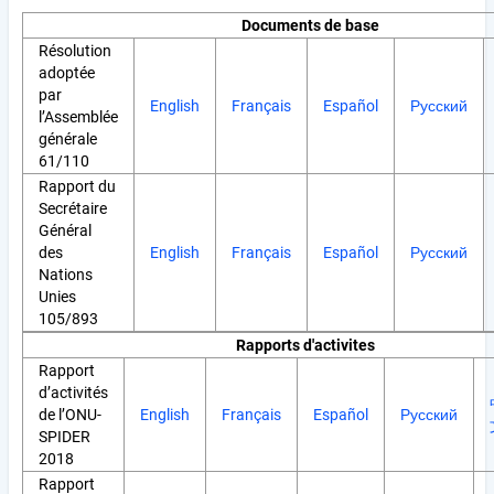
Documents de base
Résolution
adoptée
par
English
Français
Español
Русский
l’Assemblée
générale
61/110
Rapport du
Secrétaire
Général
des
English
Français
Español
Русский
Nations
Unies
105/893
Rapports d'activites
Rapport
d’activités
de l’ONU-
English
Français
Español
Русский
SPIDER
2018
Rapport