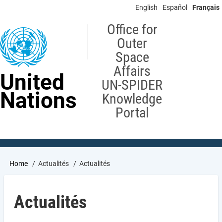
Skip
English
Español
Français
to
main
Office for
content
Outer
Space
Affairs
United
UN-SPIDER
Nations
Knowledge
Portal
Breadcrumb
Home
Actualités
Actualités
Actualités