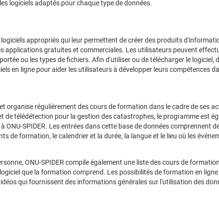
rs les logiciels adaptés pour chaque type de données.
de logiciels appropriés qui leur permettent de créer des produits d'informa
 des applications gratuites et commerciales. Les utilisateurs peuvent effe
ortée ou les types de fichiers. Afin d'utiliser ou de télécharger le logiciel,
iels en ligne pour aider les utilisateurs à développer leurs compétences dan
 organise régulièrement des cours de formation dans le cadre de ses acti
et de télédétection pour la gestion des catastrophes, le programme est 
iés à ONU-SPIDER. Les entrées dans cette base de données comprennent de
de formation, le calendrier et la durée, la langue et le lieu où les événeme
 personne, ONU-SPIDER compile également une liste des cours de formation 
 logiciel que la formation comprend. Les possibilités de formation en lign
vidéos qui fournissent des informations générales sur l'utilisation des don