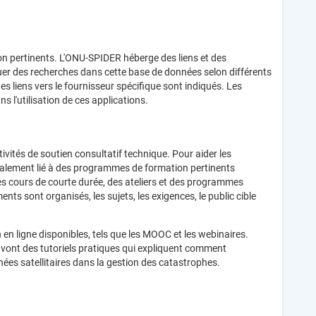
tion pertinents. L'ONU-SPIDER héberge des liens et des
ctuer des recherches dans cette base de données selon différents
 des liens vers le fournisseur spécifique sont indiqués. Les
s l'utilisation de ces applications.
vités de soutien consultatif technique. Pour aider les
également lié à des programmes de formation pertinents
s cours de courte durée, des ateliers et des programmes
nts sont organisés, les sujets, les exigences, le public cible
en ligne disponibles, tels que les MOOC et les webinaires.
e vont des tutoriels pratiques qui expliquent comment
nées satellitaires dans la gestion des catastrophes.