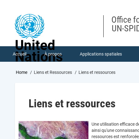
Skip
to
main
Office f
content
UN-SPID
United
Nations
Accueil
À propos
Applications spatiales
Breadcrumb
Home
Liens et Ressources
Liens et ressources
Liens et ressources
Une utilisation efficace
ainsi qu'une connaissanc
ressources est renforcée,