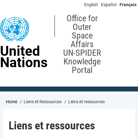
Skip
English
Español
Français
to
main
Office for
content
Outer
Space
Affairs
United
UN-SPIDER
Nations
Knowledge
Portal
Breadcrumb
Home
Liens et Ressources
Liens et ressources
Liens et ressources