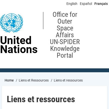
Skip
English
Español
Français
to
main
Office for
content
Outer
Space
Affairs
United
UN-SPIDER
Nations
Knowledge
Portal
Breadcrumb
Home
Liens et Ressources
Liens et ressources
Liens et ressources