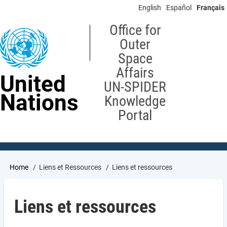
Skip
English
Español
Français
to
main
Office for
content
Outer
Space
Affairs
United
UN-SPIDER
Nations
Knowledge
Portal
Breadcrumb
Home
Liens et Ressources
Liens et ressources
Liens et ressources