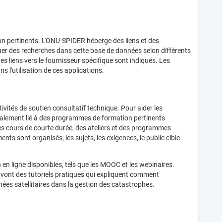
tion pertinents. L'ONU-SPIDER héberge des liens et des
ctuer des recherches dans cette base de données selon différents
 des liens vers le fournisseur spécifique sont indiqués. Les
s l'utilisation de ces applications.
vités de soutien consultatif technique. Pour aider les
également lié à des programmes de formation pertinents
s cours de courte durée, des ateliers et des programmes
nts sont organisés, les sujets, les exigences, le public cible
en ligne disponibles, tels que les MOOC et les webinaires.
e vont des tutoriels pratiques qui expliquent comment
nées satellitaires dans la gestion des catastrophes.