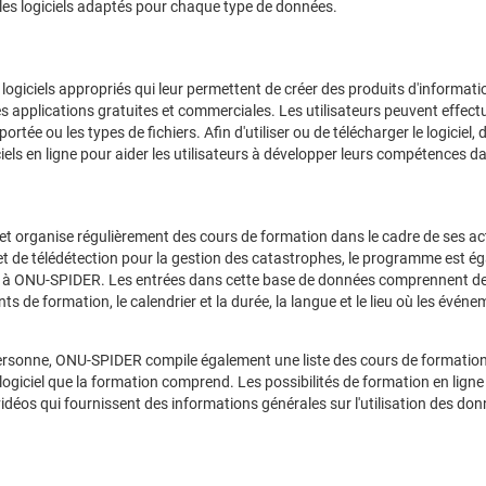
rs les logiciels adaptés pour chaque type de données.
de logiciels appropriés qui leur permettent de créer des produits d'informa
 des applications gratuites et commerciales. Les utilisateurs peuvent effe
ortée ou les types de fichiers. Afin d'utiliser ou de télécharger le logiciel,
iels en ligne pour aider les utilisateurs à développer leurs compétences dan
 organise régulièrement des cours de formation dans le cadre de ses acti
et de télédétection pour la gestion des catastrophes, le programme est 
iés à ONU-SPIDER. Les entrées dans cette base de données comprennent de
de formation, le calendrier et la durée, la langue et le lieu où les événeme
 personne, ONU-SPIDER compile également une liste des cours de formation 
 logiciel que la formation comprend. Les possibilités de formation en lign
vidéos qui fournissent des informations générales sur l'utilisation des don