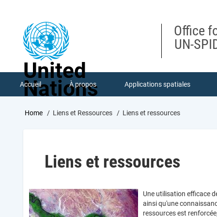
Skip
to
main
Office f
content
UN-SPID
United
Nations
Accueil
À propos
Applications spatiales
Breadcrumb
Home
Liens et Ressources
Liens et ressources
Liens et ressources
Une utilisation efficace
ainsi qu'une connaissanc
ressources est renforcée,