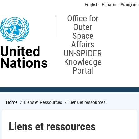
Skip
English
Español
Français
to
main
Office for
content
Outer
Space
Affairs
United
UN-SPIDER
Nations
Knowledge
Portal
Breadcrumb
Home
Liens et Ressources
Liens et ressources
Liens et ressources