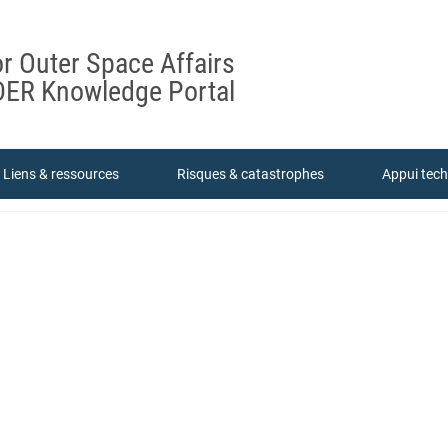
or Outer Space Affairs
ER Knowledge Portal
Liens & ressources
Risques & catastrophes
Appui tec