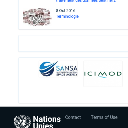
traitement des données Sentinel 2
8 Oct 2016
Terminologie
User
Footer
Contact
Terms of Use