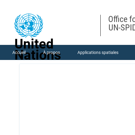
Skip
to
main
Office f
content
UN-SPID
United
Nations
Accueil
À propos
Applications spatiales