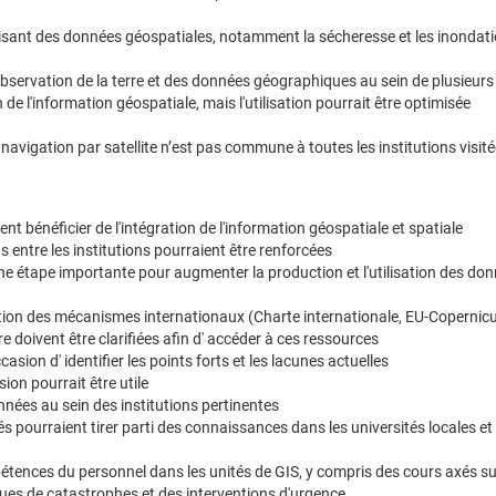
ilisant des données géospatiales, notamment la sécheresse et les inondat
'observation de la terre et des données géographiques au sein de plusieurs 
e l'information géospatiale, mais l'utilisation pourrait être optimisée
navigation par satellite n’est pas commune à toutes les institutions visit
t bénéficier de l'intégration de l'information géospatiale et spatiale
 entre les institutions pourraient être renforcées
ne étape importante pour augmenter la production et l'utilisation des do
isation des mécanismes internationaux (Charte internationale, EU-Copernic
e doivent être clarifiées afin d' accéder à ces ressources
sion d' identifier les points forts et les lacunes actuelles
sion pourrait être utile
ées au sein des institutions pertinentes
és pourraient tirer parti des connaissances dans les universités locales et 
pétences du personnel dans les unités de GIS, y compris des cours axés su
sques de catastrophes et des interventions d'urgence