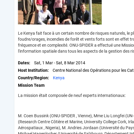
Le Kenya fait face à un certain nombre de risques naturels, le 
foudre/orages, incendies de forêt et vents forts sont en effet
fréquence et en complexité. ONU-SPIDER a effectué une Mission T
l'information spatiale dans tous les aspects de la gestion des 
Dates
Sat, 1 Mar
-
Sat, 8 Mar 2014
Host Institution
Centre National des Opérations pour les Cat
Country/Region
Kenya
Mission Team
La mission était composée de neuf experts internationaux:
M. Coen Bussink (ONU-SPIDER , Vienne), Mme Liu Longfei (UN-
(Research Centre Côtière et Marine, University College Cork, I
Aérospatiaux , Nigeria), M. Andries Jordaan (Université du Pay
Michael Hagenlocher (Université de Salzbourg, Département Inte