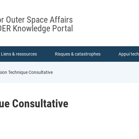
or Outer Space Affairs
ER Knowledge Portal
Liens & ressources
Risques & catastrophes
Appui tec
sion Technique Consultative
ue Consultative