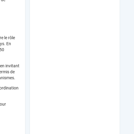
e le rôle
ays. En
 50
en invitant
permis de
ganismes.
oordination
pour