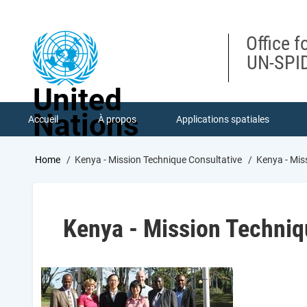
Skip
to
main
Office f
content
UN-SPID
United
Nations
Accueil
À propos
Applications spatiales
Breadcrumb
Home
Kenya - Mission Technique Consultative
Kenya - Mis
Kenya - Mission Techniq