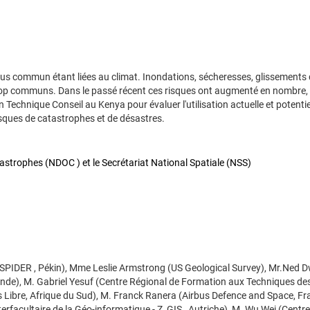
plus commun étant liées au climat. Inondations, sécheresses, glissements d
 trop communs. Dans le passé récent ces risques ont augmenté en nombre,
echnique Conseil au Kenya pour évaluer l'utilisation actuelle et potentie
risques de catastrophes et de désastres.
astrophes (NDOC ) et le Secrétariat National Spatiale (NSS)
SPIDER , Pékin), Mme Leslie Armstrong (US Geological Survey), Mr.Ned 
rlande), M. Gabriel Yesuf (Centre Régional de Formation aux Techniques de
s Libre, Afrique du Sud), M. Franck Ranera (Airbus Defence and Space, Fr
rfacultaire de la Géo-informatique - Z_GIS , Autriche), M. Wu Wei (Centre