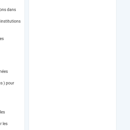
ions dans
institutions
ées
nnées
us ) pour
les
r les