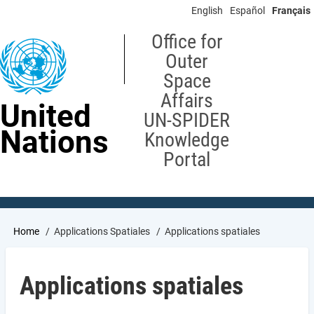
Skip
English
Español
Français
to
main
Office for
content
Outer
Space
Affairs
United
UN-SPIDER
Nations
Knowledge
Portal
Breadcrumb
Home
Applications Spatiales
Applications spatiales
Applications spatiales