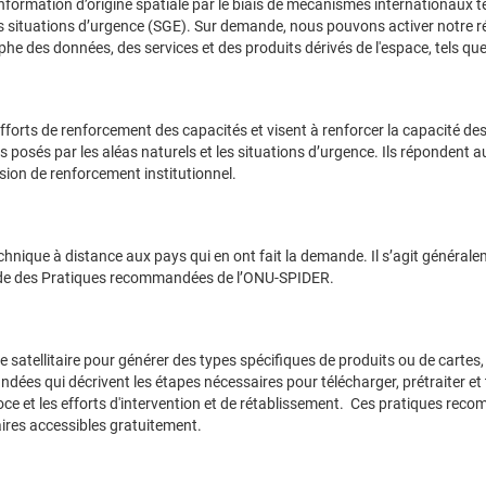
information d’origine spatiale par le biais de mécanismes internationaux 
des situations d’urgence (SGE). Sur demande, nous pouvons activer notre 
he des données, des services et des produits dérivés de l'espace, tels que
forts de renforcement des capacités et visent à renforcer la capacité des i
is posés par les aléas naturels et les situations d’urgence. Ils répondent 
sion de renforcement institutionnel.
ique à distance aux pays qui en ont fait la demande. Il s’agit généraleme
l’aide des Pratiques recommandées de l’ONU-SPIDER.
rie satellitaire pour générer des types spécifiques de produits ou de car
 qui décrivent les étapes nécessaires pour télécharger, prétraiter et trai
récoce et les efforts d'intervention et de rétablissement. Ces pratiques re
taires accessibles gratuitement.