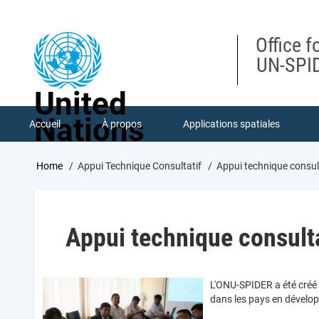
Skip
to
main
Office f
content
UN-SPID
United
Nations
Accueil
À propos
Applications spatiales
Breadcrumb
Home
Appui Technique Consultatif
Appui technique consul
Appui technique consulta
L'ONU-SPIDER a été créé 
dans les pays en développ