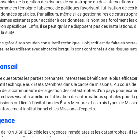
nsables de la gestion des risques de catastrophe ou des interventions d’u
omme en témoigne l’absence de politiques favorisant l’utilisation de ces i
onnées spatiales. Par ailleurs, même si les gestionnaires de catastrophe
smes existants pour accéder à ces données, ils n’ont pas forcément les ca
tion spécifique. Enfin, il se peut qu’ils ne disposent pas des installations
la suite.
grâce à son soutien consultatif technique. L'objectif est de faire en sorte 
s, et les utilisent avec efficacité lorsqu'ils sont confrontés à des risques n
onseil
te que toutes les parties prenantes intéressées bénéficient le plus effica
tif technique aux États Membres dans le cadre de missions. Au cours de 
n de la communauté de la gestion des catastrophes d’un pays pour exam
rectives visant à améliorer l’utilisation des informations spatiales pour l
ssions ont lieu à l’invitation des États Membres. Les trois types de Missi
enforcement institutionnel et les Missions d’experts.
gence
 de l’ONU-SPIDER cible les urgences immédiates et les catastrophes. Il fa