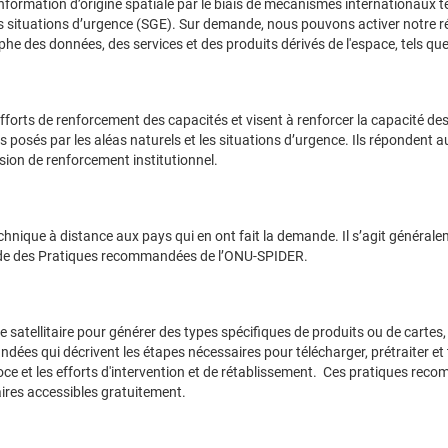
information d’origine spatiale par le biais de mécanismes internationaux 
des situations d’urgence (SGE). Sur demande, nous pouvons activer notre 
he des données, des services et des produits dérivés de l'espace, tels que
forts de renforcement des capacités et visent à renforcer la capacité des i
is posés par les aléas naturels et les situations d’urgence. Ils répondent 
sion de renforcement institutionnel.
ique à distance aux pays qui en ont fait la demande. Il s’agit généraleme
l’aide des Pratiques recommandées de l’ONU-SPIDER.
rie satellitaire pour générer des types spécifiques de produits ou de car
 qui décrivent les étapes nécessaires pour télécharger, prétraiter et trai
récoce et les efforts d'intervention et de rétablissement. Ces pratiques re
taires accessibles gratuitement.