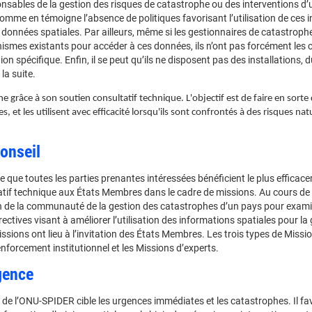
nsables de la gestion des risques de catastrophe ou des interventions d’u
omme en témoigne l’absence de politiques favorisant l’utilisation de ces i
onnées spatiales. Par ailleurs, même si les gestionnaires de catastrophe
smes existants pour accéder à ces données, ils n’ont pas forcément les ca
tion spécifique. Enfin, il se peut qu’ils ne disposent pas des installations
la suite.
grâce à son soutien consultatif technique. L'objectif est de faire en sorte 
s, et les utilisent avec efficacité lorsqu'ils sont confrontés à des risques n
onseil
te que toutes les parties prenantes intéressées bénéficient le plus effica
tif technique aux États Membres dans le cadre de missions. Au cours de 
n de la communauté de la gestion des catastrophes d’un pays pour exam
rectives visant à améliorer l’utilisation des informations spatiales pour l
ssions ont lieu à l’invitation des États Membres. Les trois types de Missi
enforcement institutionnel et les Missions d’experts.
gence
 de l’ONU-SPIDER cible les urgences immédiates et les catastrophes. Il fa