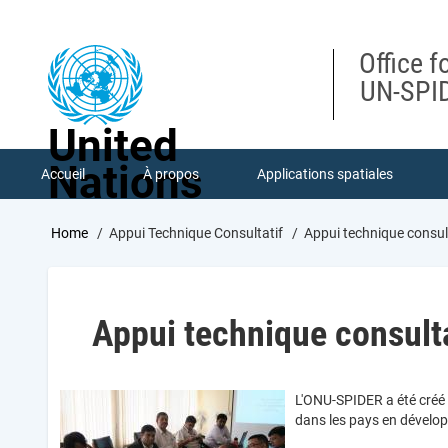
Skip
to
main
Office f
content
UN-SPID
United
Nations
Accueil
À propos
Applications spatiales
Breadcrumb
Home
Appui Technique Consultatif
Appui technique consul
Appui technique consulta
L'ONU-SPIDER a été créé 
dans les pays en développ