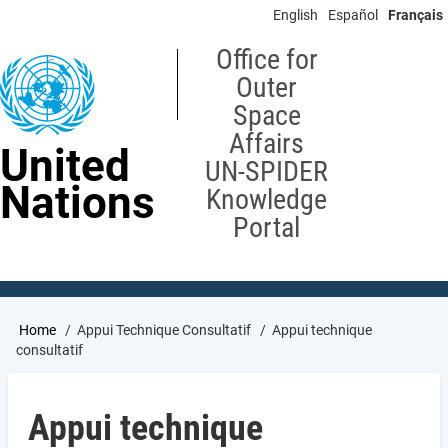
Skip
English
Español
Français
to
main
Office for
content
Outer
Space
Affairs
United
UN-SPIDER
Nations
Knowledge
Portal
Breadcrumb
Home
Appui Technique Consultatif
Appui technique
consultatif
Appui technique