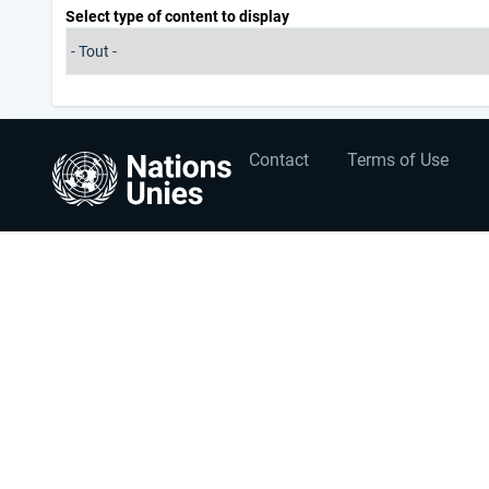
Select type of content to display
User
Footer
Contact
Terms of Use
account
menu
menu