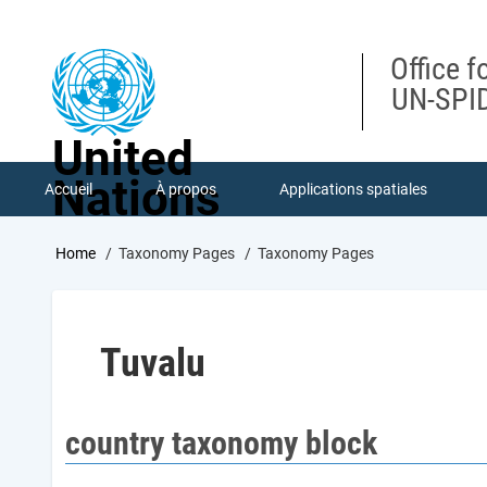
Skip
to
main
Office f
content
UN-SPID
United
Nations
Accueil
À propos
Applications spatiales
Breadcrumb
Home
Taxonomy Pages
Taxonomy Pages
Tuvalu
country taxonomy block