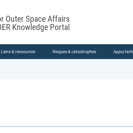
or Outer Space Affairs
ER Knowledge Portal
Liens & ressources
Risques & catastrophes
Appui tec