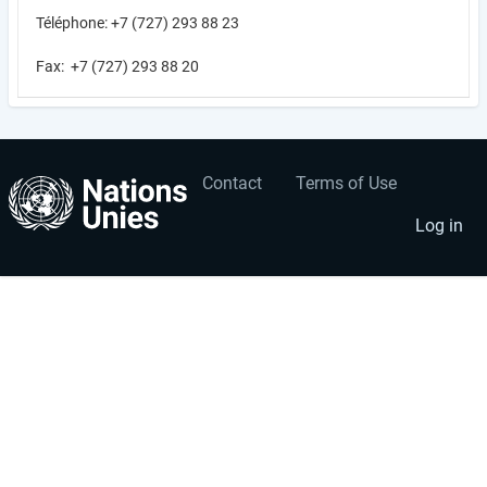
Téléphone: +7 (727) 293 88 23
Fax: +7 (727) 293 88 20
Contact
Terms of Use
User
Footer
account
menu
Log in
menu