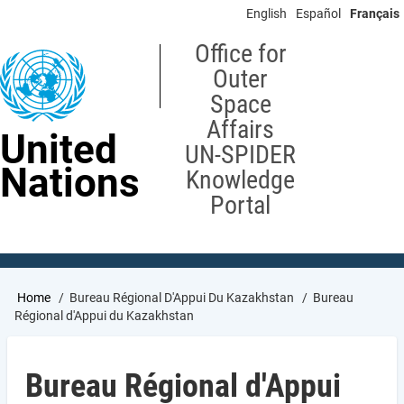
Skip
English
Español
Français
to
main
Office for
content
Outer
Space
Affairs
United
UN-SPIDER
Nations
Knowledge
Portal
Breadcrumb
Home
Bureau Régional D'Appui Du Kazakhstan
Bureau
Régional d'Appui du Kazakhstan
Bureau Régional d'Appui