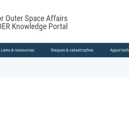
or Outer Space Affairs
ER Knowledge Portal
Liens & ressources
Risques & catastrophes
Appui tec