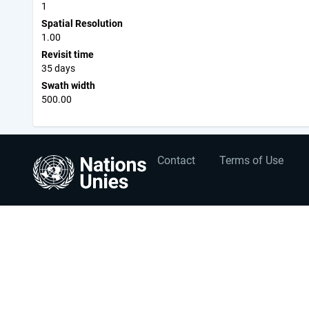
1
Spatial Resolution
1.00
Revisit time
35 days
Swath width
500.00
User
Footer
Contact
Terms of Use
account
menu
menu