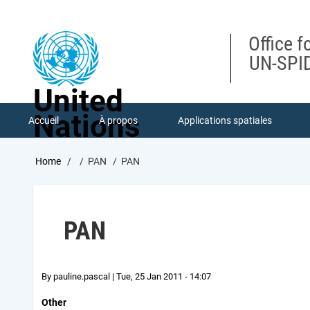
Skip
to
main
Office f
content
UN-SPID
United
Nations
Accueil
À propos
Applications spatiales
Breadcrumb
Home
PAN
PAN
PAN
By
pauline.pascal
|
Tue, 25 Jan 2011 - 14:07
Other