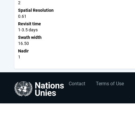
2
Spatial Resolution
0.61
Revisit time
1-3.5 days
Swath width
16.50
Nadir
1
User
Footer
Contact
Terms of Use
account
menu
menu