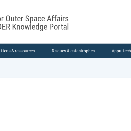
or Outer Space Affairs
ER Knowledge Portal
Liens & ressources
Risques & catastrophes
Appui tec