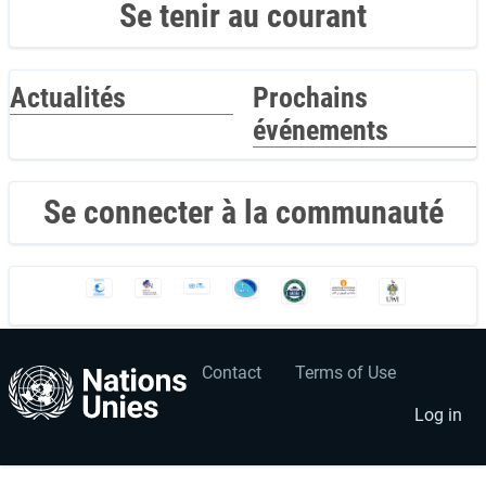
Se tenir au courant
Actualités
Prochains
événements
Se connecter à la communauté
Contact
Terms of Use
User
Footer
account
menu
Log in
menu