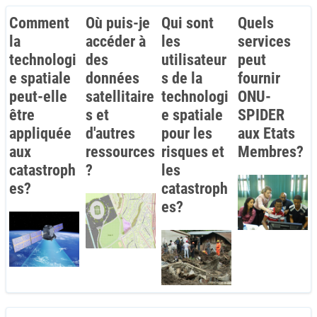
Comment
Où puis-je
Qui sont
Quels
la
accéder à
les
services
technologi
des
utilisateur
peut
e spatiale
données
s de la
fournir
peut-elle
satellitaire
technologi
ONU-
être
s et
e spatiale
SPIDER
appliquée
d'autres
pour les
aux Etats
aux
ressources
risques et
Membres?
catastroph
?
les
es?
catastroph
es?