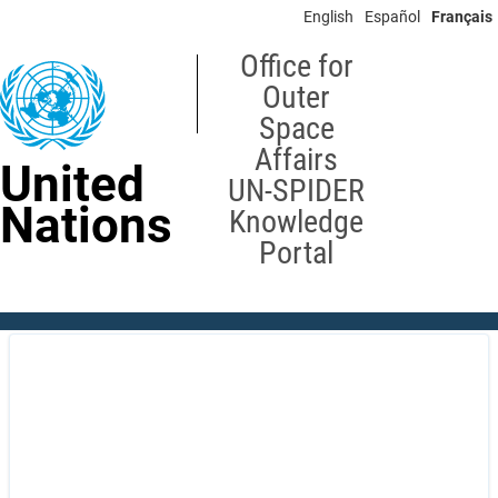
Skip
English
Español
Français
to
main
Office for
content
Outer
Space
Affairs
United
UN-SPIDER
Nations
Knowledge
Portal