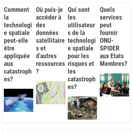
Comment
Où puis-je
Qui sont
Quels
la
accéder à
les
services
technologi
des
utilisateur
peut
e spatiale
données
s de la
fournir
peut-elle
satellitaire
technologi
ONU-
être
s et
e spatiale
SPIDER
appliquée
d'autres
pour les
aux Etats
aux
ressources
risques et
Membres?
catastroph
?
les
es?
catastroph
es?