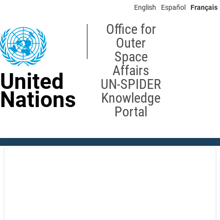
Skip
English
Español
Français
to
main
Office for
content
Outer
Space
Affairs
United
UN-SPIDER
Nations
Knowledge
Portal