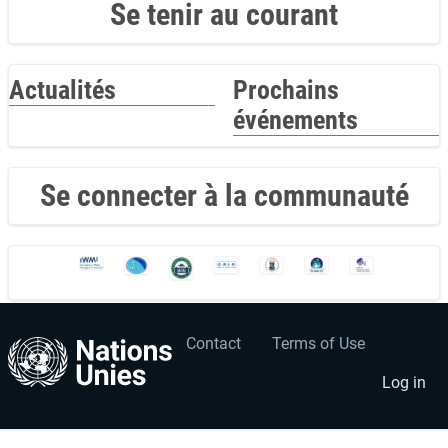
Se tenir au courant
Actualités
Prochains
événements
Se connecter à la communauté
Contact
Terms of Use
User
Footer
account
menu
Log in
menu