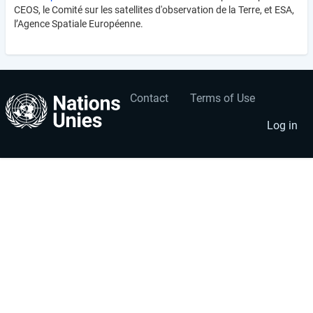
CEOS, le Comité sur les satellites d'observation de la Terre, et ESA,
l’Agence Spatiale Européenne.
Contact
Terms of Use
User
Footer
account
menu
Log in
menu