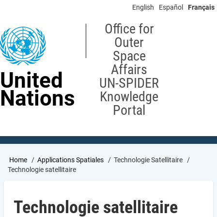
Skip
English
Español
Français
to
main
Office for
content
Outer
Space
Affairs
United
UN-SPIDER
Nations
Knowledge
Portal
Breadcrumb
Home
Applications Spatiales
Technologie Satellitaire
Technologie satellitaire
Technologie satellitaire