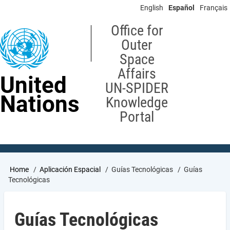
Skip
English
Español
Français
to
main
Office for
content
Outer
Space
Affairs
United
UN-SPIDER
Nations
Knowledge
Portal
Breadcrumb
Home
Aplicación Espacial
Guías Tecnológicas
Guías
Tecnológicas
Guías Tecnológicas