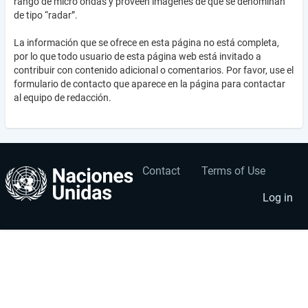
rango de micro ondas y proveen imágenes de que se denominan
de tipo “radar”.
La información que se ofrece en esta página no está completa,
por lo que todo usuario de esta página web está invitado a
contribuir con contenido adicional o comentarios. Por favor, use el
formulario de contacto que aparece en la página para contactar
al equipo de redacción.
Contact
Terms of Use
User
Footer
account
menu
Log in
menu