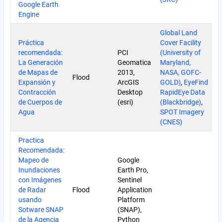
Google Earth
Engine
Global Land
Práctica
Cover Facility
recomendada:
PCI
(University of
La Generación
Geomatica
Maryland,
de Mapas de
2013,
NASA, GOFC-
Flood
Expansión y
ArcGIS
GOLD)
,
EyeFind
Contracción
Desktop
RapidEye Data
de Cuerpos de
(esri)
(Blackbridge)
,
Agua
SPOT Imagery
(CNES)
Practica
Recomendada:
Mapeo de
Google
Inundaciones
Earth Pro,
con Imágenes
Sentinel
de Radar
Flood
Application
usando
Platform
Sotware SNAP
(SNAP),
de la Agencia
Python