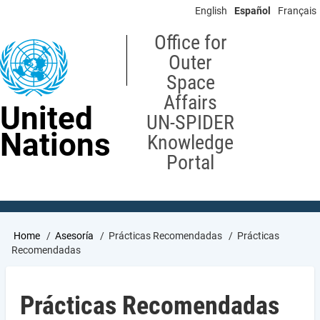
Skip
English
Español
Français
to
main
Office for
content
Outer
Space
Affairs
United
UN-SPIDER
Nations
Knowledge
Portal
Breadcrumb
Home
Asesoría
Prácticas Recomendadas
Prácticas
Recomendadas
Prácticas Recomendadas