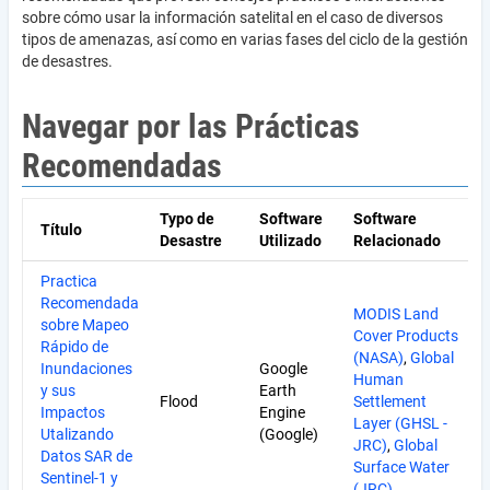
sobre cómo usar la información satelital en el caso de diversos
tipos de amenazas, así como en varias fases del ciclo de la gestión
de desastres.
Navegar por las Prácticas
Recomendadas
Typo de
Software
Software
Título
Desastre
Utilizado
Relacionado
Practica
Recomendada
MODIS Land
sobre Mapeo
Cover Products
Rápido de
(NASA)
,
Global
Inundaciones
Google
Human
y sus
Earth
Flood
Settlement
Impactos
Engine
Layer (GHSL -
Utalizando
(Google)
JRC)
,
Global
Datos SAR de
Surface Water
Sentinel-1 y
(JRC)