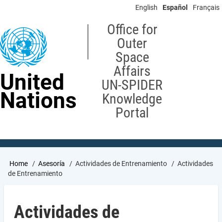
Skip
English
Español
Français
to
main
Office for
content
Outer
Space
Affairs
United
UN-SPIDER
Nations
Knowledge
Portal
Breadcrumb
Home
Asesoría
Actividades de Entrenamiento
Actividades
de Entrenamiento
Actividades de