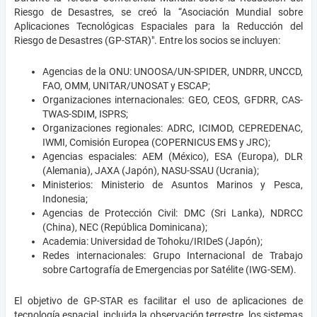
Riesgo de Desastres, se creó la “Asociación Mundial sobre
Aplicaciones Tecnológicas Espaciales para la Reducción del
Riesgo de Desastres (GP-STAR)". Entre los socios se incluyen:
Agencias de la ONU: UNOOSA/UN-SPIDER, UNDRR, UNCCD,
FAO, OMM, UNITAR/UNOSAT y ESCAP;
Organizaciones internacionales: GEO, CEOS, GFDRR, CAS-
TWAS-SDIM, ISPRS;
Organizaciones regionales: ADRC, ICIMOD, CEPREDENAC,
IWMI, Comisión Europea (COPERNICUS EMS y JRC);
Agencias espaciales: AEM (México), ESA (Europa), DLR
(Alemania), JAXA (Japón), NASU-SSAU (Ucrania);
Ministerios: Ministerio de Asuntos Marinos y Pesca,
Indonesia;
Agencias de Protección Civil: DMC (Sri Lanka), NDRCC
(China), NEC (República Dominicana);
Academia: Universidad de Tohoku/IRIDeS (Japón);
Redes internacionales: Grupo Internacional de Trabajo
sobre Cartografía de Emergencias por Satélite (IWG-SEM).
El objetivo de GP-STAR es facilitar el uso de aplicaciones de
tecnología espacial, incluida la observación terrestre, los sistemas