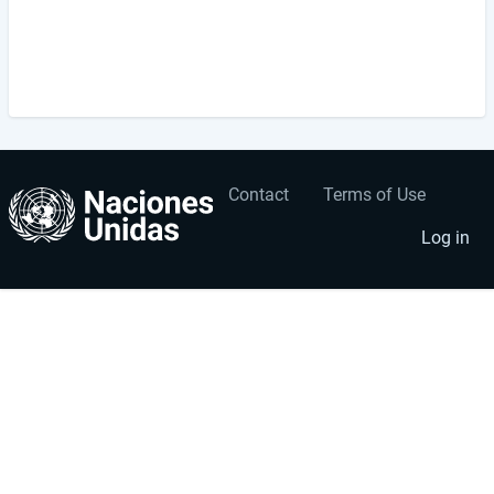
Contact
Terms of Use
User
Footer
account
menu
Log in
menu