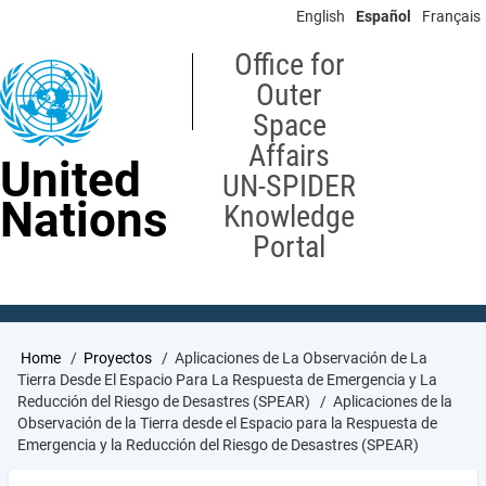
Skip
English
Español
Français
to
main
Office for
content
Outer
Space
Affairs
United
UN-SPIDER
Nations
Knowledge
Portal
Breadcrumb
Home
Proyectos
Aplicaciones de La Observación de La
Tierra Desde El Espacio Para La Respuesta de Emergencia y La
Reducción del Riesgo de Desastres (SPEAR)
Aplicaciones de la
Observación de la Tierra desde el Espacio para la Respuesta de
Emergencia y la Reducción del Riesgo de Desastres (SPEAR)