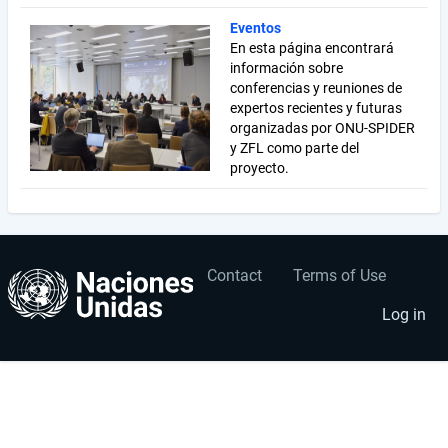
Eventos
En esta página encontrará
información sobre
conferencias y reuniones de
expertos recientes y futuras
organizadas por ONU-SPIDER
y ZFL como parte del
proyecto.
Contact
Terms of Use
User
Footer
account
menu
Log in
menu