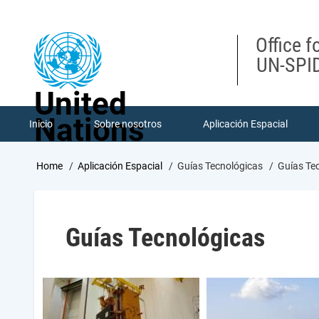
Skip
to
main
Office f
content
UN-SPID
United
Nations
Inicio
Sobre nosotros
Aplicación Espacial
Breadcrumb
Home
Aplicación Espacial
Guías Tecnológicas
Guías Te
Guías Tecnológicas