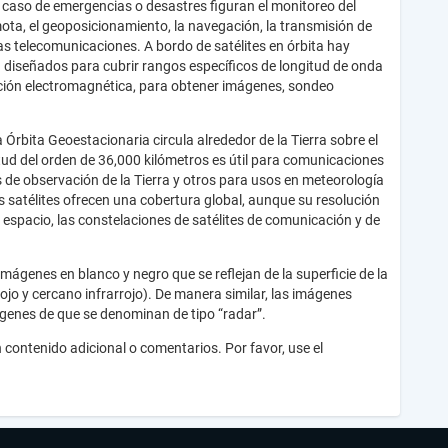
n caso de emergencias o desastres figuran el monitoreo del
mota, el geoposicionamiento, la navegación, la transmisión de
las telecomunicaciones. A bordo de satélites en órbita hay
 diseñados para cubrir rangos específicos de longitud de onda
ación electromagnética, para obtener imágenes, sondeo
 Órbita Geoestacionaria circula alrededor de la Tierra sobre el
itud del orden de 36,000 kilómetros es útil para comunicaciones
s de observación de la Tierra y otros para usos en meteorología
tos satélites ofrecen una cobertura global, aunque su resolución
 espacio, las constelaciones de satélites de comunicación y de
mágenes en blanco y negro que se reflejan de la superficie de la
rojo y cercano infrarrojo). De manera similar, las imágenes
ágenes de que se denominan de tipo “radar”.
 contenido adicional o comentarios. Por favor, use el