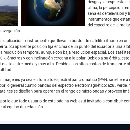
riesgo y la respuesta e
clima, la percepción re
señales de televisión y 
instrumentos que están
del espectro de la radi
 navegación.
 de aplicación o instrumento que llevan a bordo. Un satélite situado en una
Tierra. Su aparente posición fija encima de un punto del ecuador a una alt
ta resolución temporal, aunque con baja resolución espacial. Los satélite
00 kilómetros y con inclinación cercana a la polar. Debido a su órbita, es
oscila entre media y muy alta. Debido a los altos costos de transporte al
ltitud.
er imágenes ya sea en formato espectral pancromático (PAN: se refiere a i
 (por lo general cuatro bandas del espectro electromagnético: azul, verde, 
satélites se diseñan para operar en el rango de micro ondas y proveen im
por lo que todo usuario de esta página web está invitado a contribuir con
r al equipo de redacción.