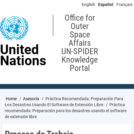
Skip
English
Español
Français
to
main
Office for
content
Outer
Space
Affairs
United
UN-SPIDER
Nations
Knowledge
Portal
Breadcrumb
Home
Asesoría
Práctica Recomendada: Preparación Para
Los Desastres Usando El Software de Extensión Libre
Práctica
recomendada: Preparación para los desastres usando el software
de extensión libre