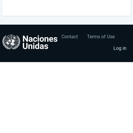
Contact
Terms of Use
User
Footer
account
menu
Log in
menu