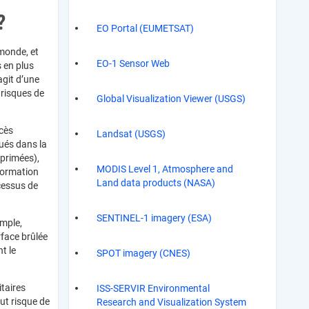
 ?
EO Portal (EUMETSAT)
 monde, et
EO-1 Sensor Web
 en plus
agit d’une
 risques de
Global Visualization Viewer (USGS)
ccès
Landsat (USGS)
ués dans la
mprimées),
MODIS Level 1, Atmosphere and
formation
Land data products (NASA)
cessus de
SENTINEL-1 imagery (ESA)
emple,
rface brûlée
t le
SPOT imagery (CNES)
itaires
ISS-SERVIR Environmental
aut risque de
Research and Visualization System