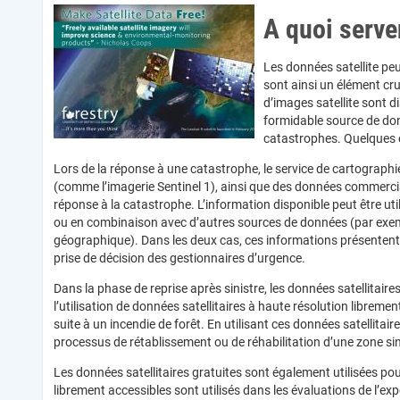
A quoi serve
Les données satellite peu
sont ainsi un élément cr
d’images satellite sont di
formidable source de don
catastrophes. Quelques e
Lors de la réponse à une catastrophe, le service de cartographie
(comme l’imagerie Sentinel 1), ainsi que des données commercia
réponse à la catastrophe. L’information disponible peut être ut
ou en combinaison avec d’autres sources de données (par exe
géographique). Dans les deux cas, ces informations présentent
prise de décision des gestionnaires d’urgence.
Dans la phase de reprise après sinistre, les données satellitair
l’utilisation de données satellitaires à haute résolution librem
suite à un incendie de forêt. En utilisant ces données satellitai
processus de rétablissement ou de réhabilitation d’une zone si
Les données satellitaires gratuites sont également utilisées po
librement accessibles sont utilisés dans les évaluations de l’ex