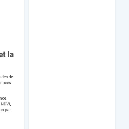
t la
tudes de
données
ance
s NDVI,
ion par