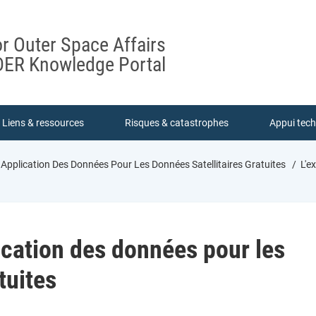
or Outer Space Affairs
ER Knowledge Portal
Liens & ressources
Risques & catastrophes
Appui tec
 Application Des Données Pour Les Données Satellitaires Gratuites
L'e
ication des données pour les
tuites