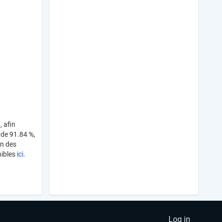
, afin
n de 91.84 %,
on des
nibles
ici
.
Log in