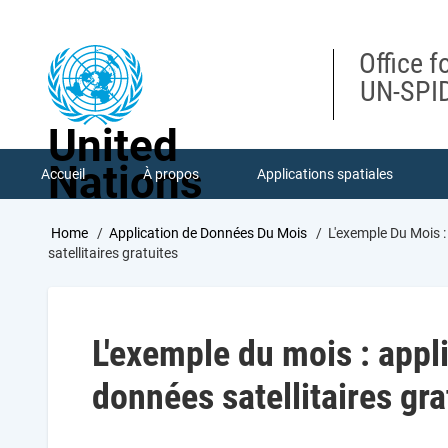
Skip
to
main
Office f
content
UN-SPID
United
Nations
Accueil
À propos
Applications spatiales
Breadcrumb
Home
Application de Données Du Mois
L'exemple Du Mois :
satellitaires gratuites
L'exemple du mois : appl
données satellitaires gra