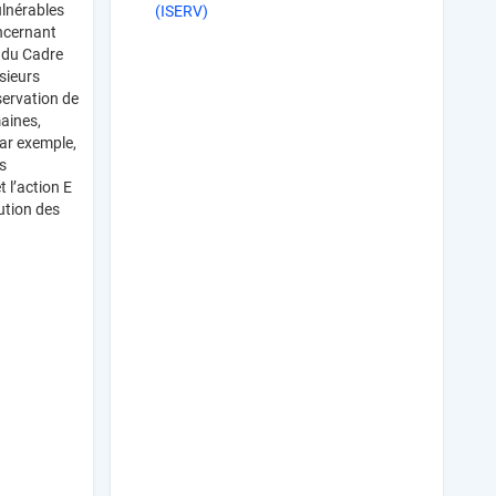
ulnérables
(ISERV)
oncernant
s du Cadre
sieurs
servation de
maines,
ar exemple,
es
t l’action E
lution des