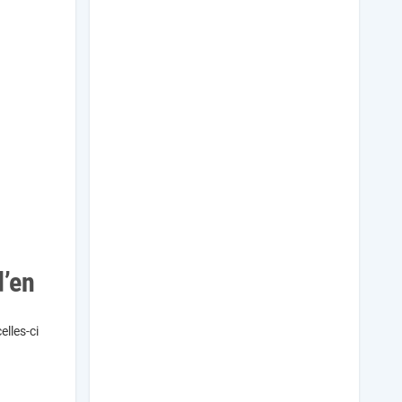
d’en
elles-ci