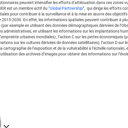
stionnaires peuvent intensifier les efforts d’atténuation dans ces zones v
IDER est un membre actif du “
Global Partnership
”, qui dirige les efforts c
atiales pour contribuer à la surveillance et à la mise en œuvre des objectif
 2015-2030. En effet, les informations spatiales peuvent contribuer à plu
tée (par exemple en utilisant des données démographiques dérivées de l’Ob
s administratives, en utilisant les informations sur les implantations hu
empreinte urbaines mondiales) ; l’action C sur les pertes économiques (p
ations sur les cultures dérivées de données satellitaires), l’action D sur l
artographie de l’exposition et de la vulnérabilité à l’échelle nationale), e
 l’utilisation des archives d’images pour obtenir des informations sur l’évo