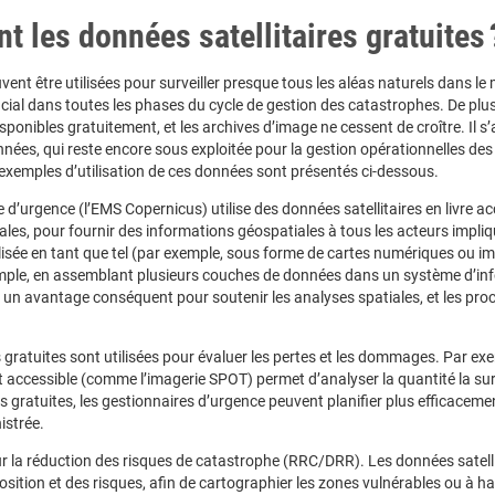
nt les données satellitaires gratuites
vent être utilisées pour surveiller presque tous les aléas naturels dans le
ucial dans toutes les phases du cycle de gestion des catastrophes. De plus
sponibles gratuitement, et les archives d’image ne cessent de croître. Il s’
nées, qui reste encore sous exploitée pour la gestion opérationnelles des
xemples d’utilisation de ces données sont présentés ci-dessous.
 d’urgence (l’EMS Copernicus) utilise des données satellitaires en livre a
les, pour fournir des informations géospatiales à tous les acteurs impliq
ilisée en tant que tel (par exemple, sous forme de cartes numériques ou i
mple, en assemblant plusieurs couches de données dans un système d’in
 un avantage conséquent pour soutenir les analyses spatiales, et les pro
es gratuites sont utilisées pour évaluer les pertes et les dommages. Par ex
ent accessible (comme l’imagerie SPOT) permet d’analyser la quantité la su
res gratuites, les gestionnaires d’urgence peuvent planifier plus efficacemen
nistrée.
ur la réduction des risques de catastrophe (RRC/DRR). Les données satell
position et des risques, afin de cartographier les zones vulnérables ou à h