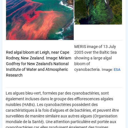
MERIS image of 13 July
Red algal bloom at Leigh, near Cape
2005 over the Baltic Sea
Rodney, New Zealand. Image: Miriam
showing a large algal
Godfrey for New Zealand's National
bloom of
Institute of Water and Atmospheric
cyanobacteria.
Image:
ESA
Research
Les algues bleu-vert, formées par des cyanobactéries, sont
également incluses dans le groupe des efflorescences algales
nuisibles (HABs). Les cyanobactéries possèdent des
caractéristiques à la fois d'algues et de bactéries, et peuvent être
surveillées de manière similaire aux autres algues (Organisation
mondiale de la Santé). Une attention particulière est portée aux
cyanobactéries car elles produisent également des toxines