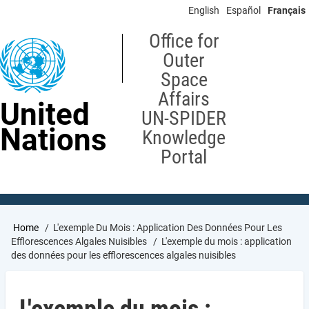
Skip
English
Español
Français
to
main
Office for
content
Outer
Space
Affairs
United
UN-SPIDER
Nations
Knowledge
Portal
Breadcrumb
Home
L'exemple Du Mois : Application Des Données Pour Les
Efflorescences Algales Nuisibles
L'exemple du mois : application
des données pour les efflorescences algales nuisibles