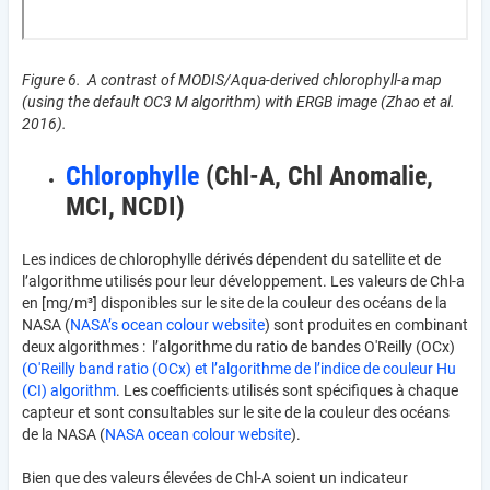
Figure 6. A contrast of MODIS/Aqua-derived chlorophyll-a map
(using the default OC3 M algorithm) with ERGB image (Zhao et al.
2016).
Chlorophylle
(Chl-A, Chl Anomalie,
MCI, NCDI)
Les indices de chlorophylle dérivés dépendent du satellite et de
l’algorithme utilisés pour leur développement. Les valeurs de Chl-a
en [mg/m³] disponibles sur le site de la couleur des océans de la
NASA (
NASA’s ocean colour website
) sont produites en combinant
deux algorithmes : l’algorithme du ratio de bandes O'Reilly (OCx)
(O'Reilly band ratio (OCx) et l’algorithme de l’indice de couleur Hu
(CI) algorithm
. Les coefficients utilisés sont spécifiques à chaque
capteur et sont consultables sur le site de la couleur des océans
de la NASA (
NASA ocean colour website
).
Bien que des valeurs élevées de Chl-A soient un indicateur