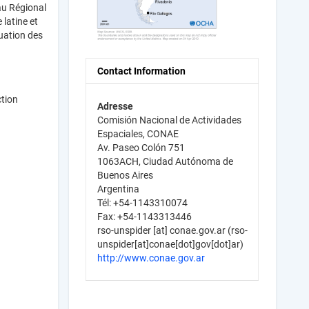
au Régional
latine et
nuation des
Contact Information
ction
Adresse
Comisión Nacional de Actividades
Espaciales, CONAE
Av. Paseo Colón 751
1063ACH, Ciudad Autónoma de
Buenos Aires
Argentina
Tél: +54-1143310074
Fax: +54-1143313446
rso-unspider
[at]
conae.gov.ar
(rso-
unspider[at]conae[dot]gov[dot]ar)
http://www.conae.gov.ar