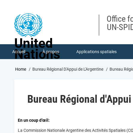
Skip
to
main
Office f
content
UN-SPID
United
Nations
Accueil
À propos
Applications spatiales
Breadcrumb
Home
Bureau Régional D'Appui de L'Argentine
Bureau Région
Bureau Régional d'Appui 
En un coup d’œil:
La Commission Nationale Argentine des Activités Spatiales (