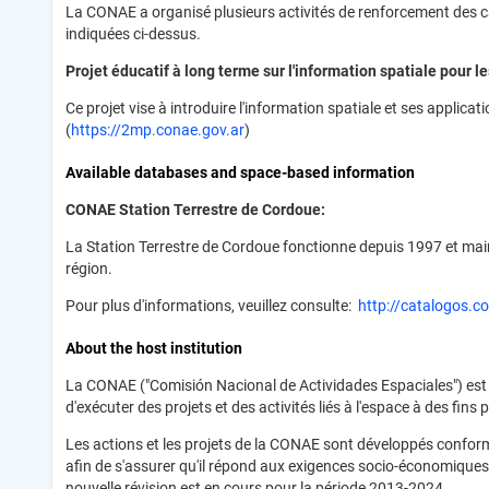
La CONAE a organisé plusieurs activités de renforcement des capa
indiquées ci-dessus.
Projet éducatif à long terme sur l'information spatiale pour 
Ce projet vise à introduire l'information spatiale et ses appli
(
https://2mp.conae.gov.ar
)
Available databases and space-based information
CONAE
Station Terrestre de Cordoue:
La Station Terrestre de Cordoue fonctionne depuis 1997 et main
région.
Pour plus d'informations, veuillez consulte:
http://catalogos.c
About the host institution
La CONAE ("Comisión Nacional de Actividades Espaciales") est l'a
d'exécuter des projets et des activités liés à l'espace à des fins
Les actions et les projets de la CONAE sont développés confor
afin de s'assurer qu'il répond aux exigences socio-économique
nouvelle révision est en cours pour la période 2013-2024.