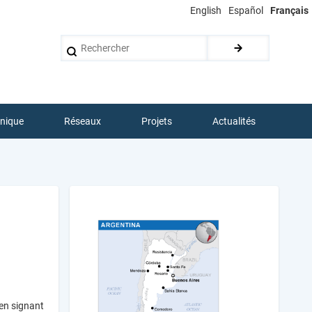
English
Español
Français
Rechercher
hnique
Réseaux
Projets
Actualités
en signant