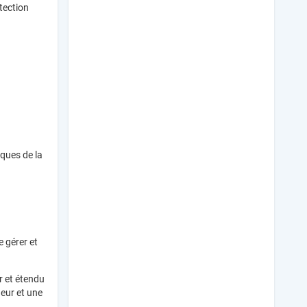
tection
iques de la
e gérer et
r et étendu
eur et une