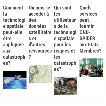
Comment
Où puis-je
Qui sont
Quels
la
accéder à
les
services
technologi
des
utilisateur
peut
e spatiale
données
s de la
fournir
peut-elle
satellitaire
technologi
ONU-
être
s et
e spatiale
SPIDER
appliquée
d'autres
pour les
aux Etats
aux
ressources
risques et
Membres?
catastroph
?
les
es?
catastroph
es?