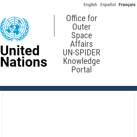
Skip
English
Español
Français
to
main
Office for
content
Outer
Space
Affairs
United
UN-SPIDER
Nations
Knowledge
Portal