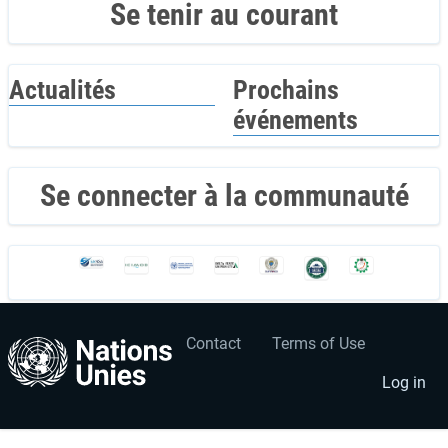
Se tenir au courant
Actualités
Prochains
événements
Se connecter à la communauté
Contact
Terms of Use
User
Footer
account
menu
Log in
menu