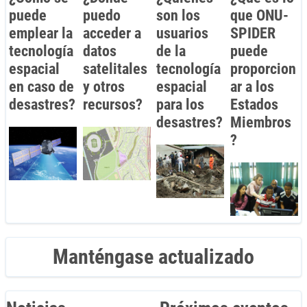
puede
puedo
son los
que ONU-
emplear la
acceder a
usuarios
SPIDER
tecnología
datos
de la
puede
espacial
satelitales
tecnología
proporcion
en caso de
y otros
espacial
ar a los
desastres?
recursos?
para los
Estados
desastres?
Miembros
?
Manténgase actualizado