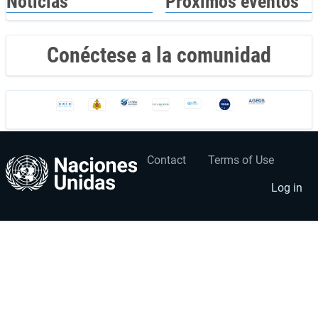
Noticias
Próximos eventos
Conéctese a la comunidad
Contact
Terms of Use
User
Footer
account
menu
Log in
menu