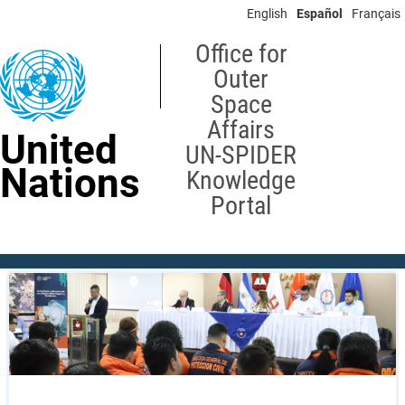
Skip
English
Español
Français
to
main
Office for
content
Outer
Space
Affairs
United
UN-SPIDER
Nations
Knowledge
Portal