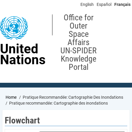
Skip
English
Español
Français
to
main
Office for
content
Outer
Space
Affairs
United
UN-SPIDER
Nations
Knowledge
Portal
Breadcrumb
Home
Pratique Recommandée: Cartographie Des Inondations
Pratique recommandée: Cartographie des inondations
Flowchart