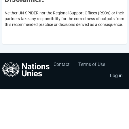
Neither UN-SPIDER nor the Regional Support Offices (RSOs) or their
partners take any responsibility for the correctness of outputs from
this recommended practice or decisions derived as a consequence.
Contact
Terms of Use
User
Footer
account
menu
Log in
menu