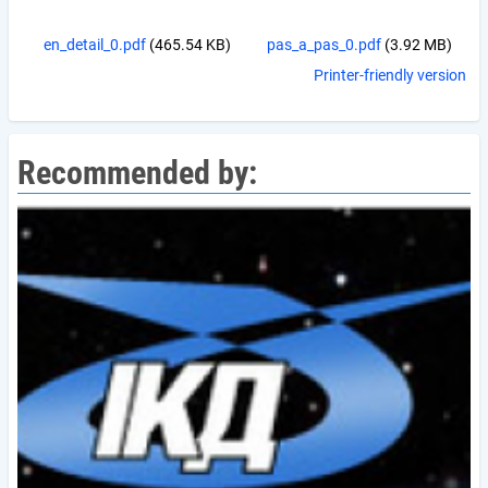
en_detail_0.pdf
(465.54 KB)
pas_a_pas_0.pdf
(3.92 MB)
Printer-friendly version
Recommended by: