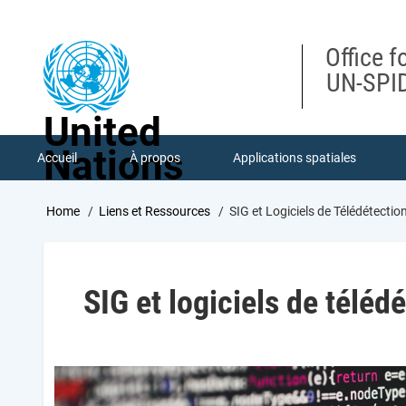
Skip
to
main
Office f
content
UN-SPID
United
Nations
Accueil
À propos
Applications spatiales
Breadcrumb
Home
Liens et Ressources
SIG et Logiciels de Télédétectio
SIG et logiciels de téléd