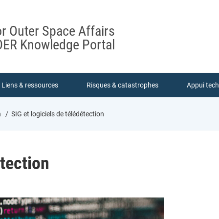
or Outer Space Affairs
ER Knowledge Portal
Liens & ressources
Risques & catastrophes
Appui tec
n
SIG et logiciels de télédétection
étection