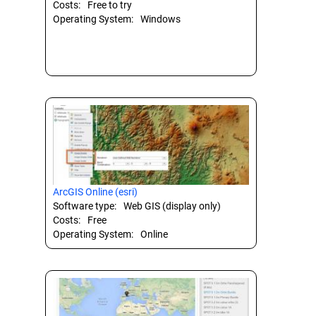
Costs:
Free to try
Operating System:
Windows
ArcGIS Online (esri)
Software type:
Web GIS (display only)
Costs:
Free
Operating System:
Online