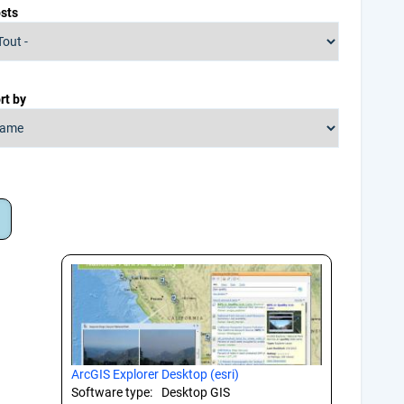
sts
rt by
ArcGIS Explorer Desktop (esri)
Software type:
Desktop GIS