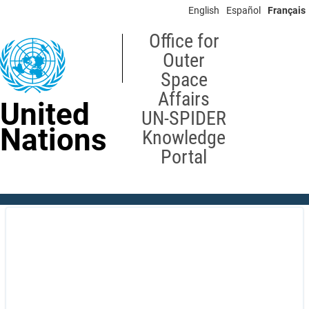
Skip
English
Español
Français
to
main
Office for
content
Outer
Space
Affairs
United
UN-SPIDER
Nations
Knowledge
Portal