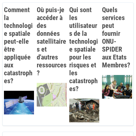
Comment
Où puis-je
Qui sont
Quels
la
accéder à
les
services
technologi
des
utilisateur
peut
e spatiale
données
s de la
fournir
peut-elle
satellitaire
technologi
ONU-
être
s et
e spatiale
SPIDER
appliquée
d'autres
pour les
aux Etats
aux
ressources
risques et
Membres?
catastroph
?
les
es?
catastroph
es?