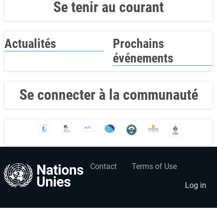
Se tenir au courant
Actualités
Prochains
événements
Se connecter à la communauté
Contact
Terms of Use
User
Footer
account
menu
Log in
menu