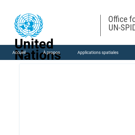
Skip
to
main
Office f
content
UN-SPID
United
Nations
Accueil
À propos
Applications spatiales