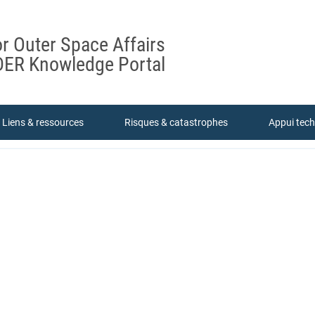
or Outer Space Affairs
ER Knowledge Portal
Liens & ressources
Risques & catastrophes
Appui tec