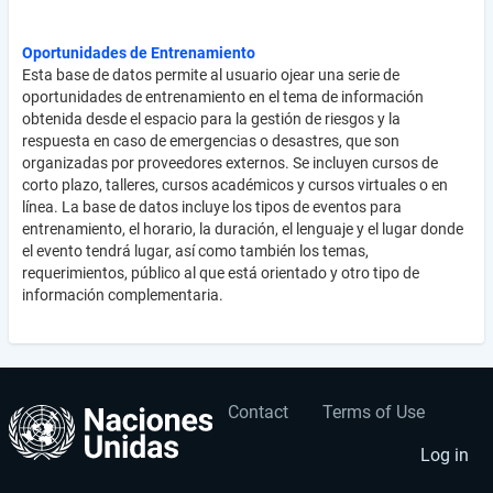
Oportunidades de Entrenamiento
Esta base de datos permite al usuario ojear una serie de
oportunidades de entrenamiento en el tema de información
obtenida desde el espacio para la gestión de riesgos y la
respuesta en caso de emergencias o desastres, que son
organizadas por proveedores externos. Se incluyen cursos de
corto plazo, talleres, cursos académicos y cursos virtuales o en
línea. La base de datos incluye los tipos de eventos para
entrenamiento, el horario, la duración, el lenguaje y el lugar donde
el evento tendrá lugar, así como también los temas,
requerimientos, público al que está orientado y otro tipo de
información complementaria.
Contact
Terms of Use
User
Footer
account
menu
Log in