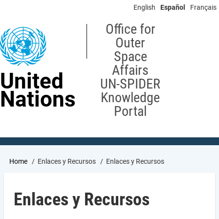
Skip
English
Español
Français
to
main
Office for
content
Outer
Space
Affairs
United
UN-SPIDER
Nations
Knowledge
Portal
Breadcrumb
Home
Enlaces y Recursos
Enlaces y Recursos
Enlaces y Recursos