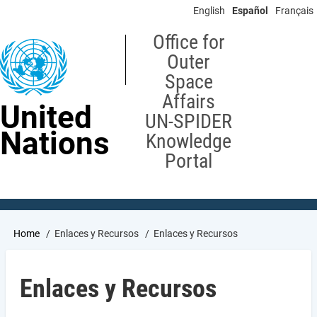
Skip
English
Español
Français
to
main
Office for
content
Outer
Space
Affairs
United
UN-SPIDER
Nations
Knowledge
Portal
Breadcrumb
Home
Enlaces y Recursos
Enlaces y Recursos
Enlaces y Recursos