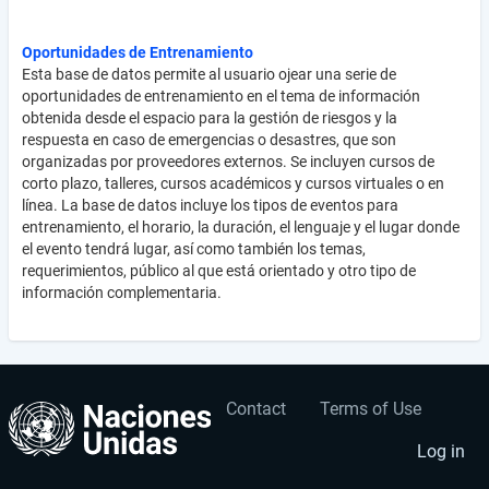
Oportunidades de Entrenamiento
Esta base de datos permite al usuario ojear una serie de
oportunidades de entrenamiento en el tema de información
obtenida desde el espacio para la gestión de riesgos y la
respuesta en caso de emergencias o desastres, que son
organizadas por proveedores externos. Se incluyen cursos de
corto plazo, talleres, cursos académicos y cursos virtuales o en
línea. La base de datos incluye los tipos de eventos para
entrenamiento, el horario, la duración, el lenguaje y el lugar donde
el evento tendrá lugar, así como también los temas,
requerimientos, público al que está orientado y otro tipo de
información complementaria.
Contact
Terms of Use
User
Footer
account
menu
Log in