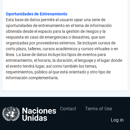
Oportunidades de Entrenamiento
Esta base de datos permite al usuario ojear una serie de
oportunidades de entrenamiento en el tema de información
obtenida desde el espacio para la gestión de riesgos y la
respuesta en caso de emergencias o desastres, que son
organizadas por proveedores externos. Se incluyen cursos de
corto plazo, talleres, cursos académicos y cursos virtuales o en
línea. La base de datos incluye los tipos de eventos para
entrenamiento, el horario, la duración, el lenguaje y el lugar donde
el evento tendrá lugar, así como también los temas,
requerimientos, público al que está orientado y otro tipo de
información complementaria.
Contact
Terms of Use
User
Footer
account
menu
Log in