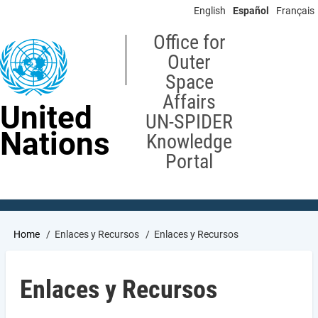
Skip
English
Español
Français
to
main
Office for
content
Outer
Space
Affairs
United
UN-SPIDER
Nations
Knowledge
Portal
Breadcrumb
Home
Enlaces y Recursos
Enlaces y Recursos
Enlaces y Recursos