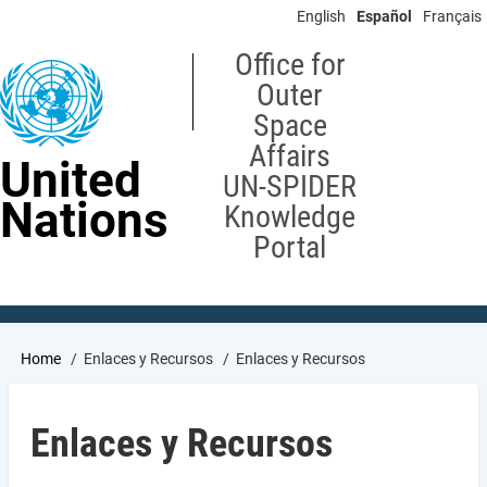
Skip
English
Español
Français
to
main
Office for
content
Outer
Space
Affairs
United
UN-SPIDER
Nations
Knowledge
Portal
Breadcrumb
Home
Enlaces y Recursos
Enlaces y Recursos
Enlaces y Recursos