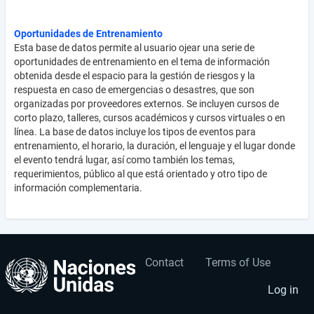
Oportunidades de Entrenamiento
Esta base de datos permite al usuario ojear una serie de
oportunidades de entrenamiento en el tema de información
obtenida desde el espacio para la gestión de riesgos y la
respuesta en caso de emergencias o desastres, que son
organizadas por proveedores externos. Se incluyen cursos de
corto plazo, talleres, cursos académicos y cursos virtuales o en
línea. La base de datos incluye los tipos de eventos para
entrenamiento, el horario, la duración, el lenguaje y el lugar donde
el evento tendrá lugar, así como también los temas,
requerimientos, público al que está orientado y otro tipo de
información complementaria.
Contact
Terms of Use
User
Footer
account
menu
Log in