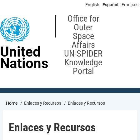
Skip
English
Español
Français
to
main
Office for
content
Outer
Space
Affairs
United
UN-SPIDER
Nations
Knowledge
Portal
Breadcrumb
Home
Enlaces y Recursos
Enlaces y Recursos
Enlaces y Recursos