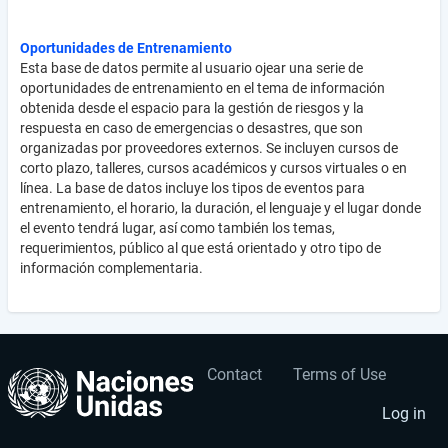
Oportunidades de Entrenamiento
Esta base de datos permite al usuario ojear una serie de
oportunidades de entrenamiento en el tema de información
obtenida desde el espacio para la gestión de riesgos y la
respuesta en caso de emergencias o desastres, que son
organizadas por proveedores externos. Se incluyen cursos de
corto plazo, talleres, cursos académicos y cursos virtuales o en
línea. La base de datos incluye los tipos de eventos para
entrenamiento, el horario, la duración, el lenguaje y el lugar donde
el evento tendrá lugar, así como también los temas,
requerimientos, público al que está orientado y otro tipo de
información complementaria.
Contact
Terms of Use
User
Footer
account
menu
Log in