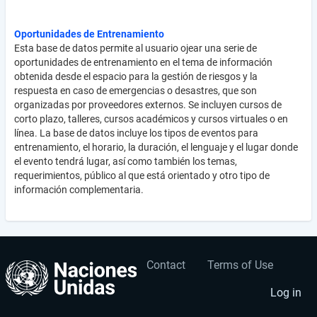
Oportunidades de Entrenamiento
Esta base de datos permite al usuario ojear una serie de
oportunidades de entrenamiento en el tema de información
obtenida desde el espacio para la gestión de riesgos y la
respuesta en caso de emergencias o desastres, que son
organizadas por proveedores externos. Se incluyen cursos de
corto plazo, talleres, cursos académicos y cursos virtuales o en
línea. La base de datos incluye los tipos de eventos para
entrenamiento, el horario, la duración, el lenguaje y el lugar donde
el evento tendrá lugar, así como también los temas,
requerimientos, público al que está orientado y otro tipo de
información complementaria.
Contact
Terms of Use
User
Footer
account
menu
Log in