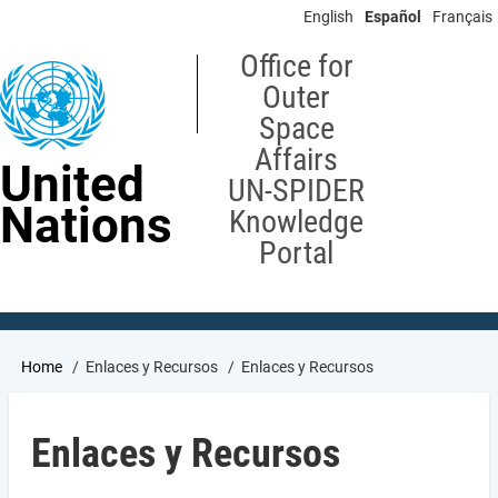
Skip
English
Español
Français
to
main
Office for
content
Outer
Space
Affairs
United
UN-SPIDER
Nations
Knowledge
Portal
Breadcrumb
Home
Enlaces y Recursos
Enlaces y Recursos
Enlaces y Recursos