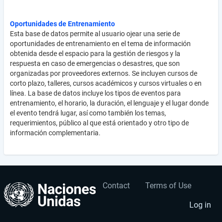
Oportunidades de Entrenamiento
Esta base de datos permite al usuario ojear una serie de
oportunidades de entrenamiento en el tema de información
obtenida desde el espacio para la gestión de riesgos y la
respuesta en caso de emergencias o desastres, que son
organizadas por proveedores externos. Se incluyen cursos de
corto plazo, talleres, cursos académicos y cursos virtuales o en
línea. La base de datos incluye los tipos de eventos para
entrenamiento, el horario, la duración, el lenguaje y el lugar donde
el evento tendrá lugar, así como también los temas,
requerimientos, público al que está orientado y otro tipo de
información complementaria.
Contact
Terms of Use
User
Footer
account
menu
Log in