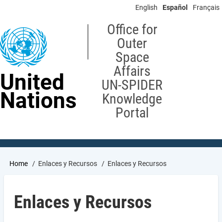
Skip
English
Español
Français
to
main
Office for
content
Outer
Space
Affairs
United
UN-SPIDER
Nations
Knowledge
Portal
Breadcrumb
Home
Enlaces y Recursos
Enlaces y Recursos
Enlaces y Recursos